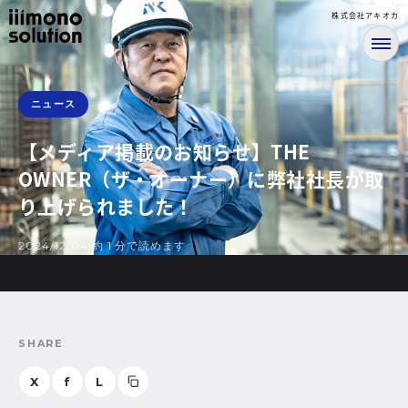
株式会社アキオカ
ニュース
【メディア掲載のお知らせ】THE
OWNER（ザ・オーナー）に弊社社長が取
り上げられました！
2024/12/04
約 1 分で読めます
SHARE
X
f
L